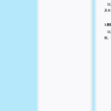
玩家
及在
3.
玩家
能。