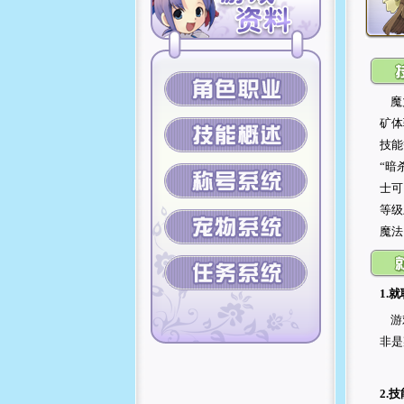
魔力
矿体
技能
“暗
士可
等级
魔法
1.就
游戏
非是
2.技